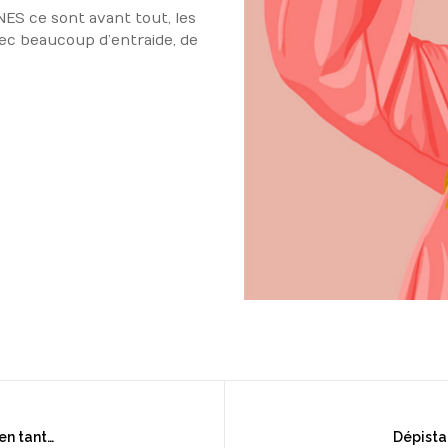
NES ce sont avant tout, les
c beaucoup d’entraide, de
#25 – Accompagner et se préserver en tant que kiné dans la prise en charge en sénologie : le point de vue et les conseils d’une psychologue