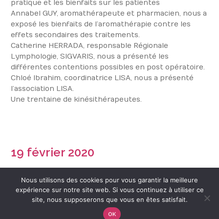
pratique et les bienfaits sur les patientes
Annabel GUY, aromathérapeute et pharmacien, nous a
exposé les bienfaits de l’aromathérapie contre les
effets secondaires des traitements.
Catherine HERRADA, responsable Régionale
Lymphologie, SIGVARIS, nous a présenté les
différentes contentions possibles en post opératoire.
Chloé Ibrahim, coordinatrice LISA, nous a présenté
l’association LISA.
Une trentaine de kinésithérapeutes.
19 février 2020
Réunion à la Clinique Saint Martin, lancement officiel
Nous utilisons des cookies pour vous garantir la meilleure
du RKS. Une grande réussite.
expérience sur notre site web. Si vous continuez à utiliser ce
Présentation par les chirurgiens sénologues,
site, nous supposerons que vous en êtes satisfait.
Francoise Soffray et Philippe Tribondeau sur les
OK
différentes techniques chirurgicales de